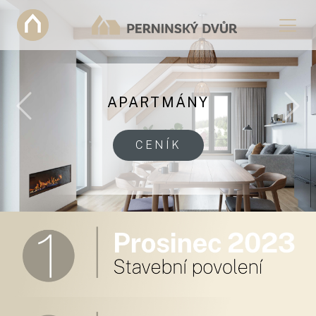
APARTMÁNY
Previous
Nex
CENÍK