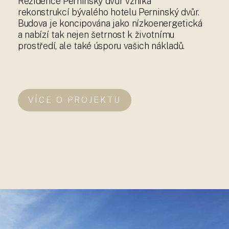
Rezidence Perninský dvůr vzniká
rekonstrukcí bývalého hotelu Perninský dvůr.
Budova je koncipována jako nízkoenergetická
a nabízí tak nejen šetrnost k životnímu
prostředí, ale také úsporu vašich nákladů.
VÍCE O PROJEKTU