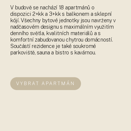
V budově se nachází 18 apartmánů o
dispozici 2+kk a 3+kk s balkonem a sklepní
kójí. Všechny bytové jednotky jsou navrženy v
nadčasovém designu s maximálním využitím
denního světla, kvalitních materiálů a s
komfortní zabudovanou chytrou domácností.
Součástí rezidence je také soukromé
parkoviště, sauna a bistro s kavárnou.
VYBRAT APARTMÁN