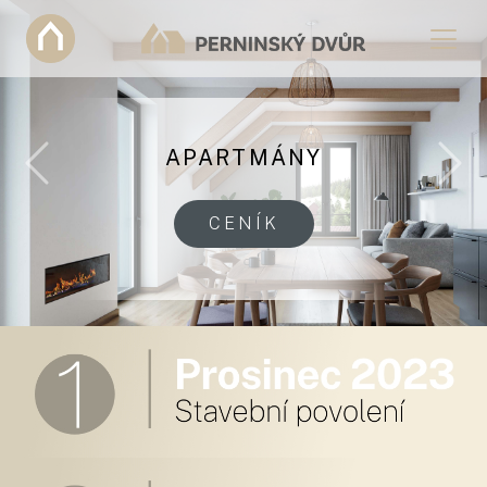
APARTMÁNY
Previous
Nex
CENÍK