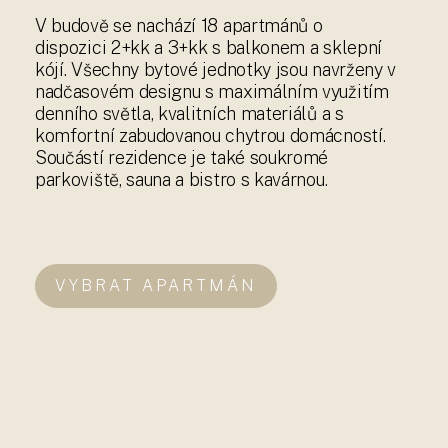
V budově se nachází 18 apartmánů o
dispozici 2+kk a 3+kk s balkonem a sklepní
kójí. Všechny bytové jednotky jsou navrženy v
nadčasovém designu s maximálním využitím
denního světla, kvalitních materiálů a s
komfortní zabudovanou chytrou domácností.
Součástí rezidence je také soukromé
parkoviště, sauna a bistro s kavárnou.
VYBRAT APARTMÁN