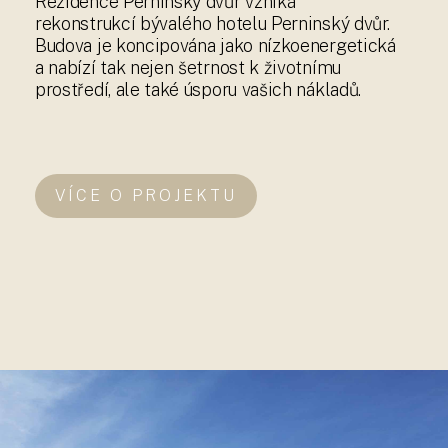
Rezidence Perninský dvůr vzniká
rekonstrukcí bývalého hotelu Perninský dvůr.
Budova je koncipována jako nízkoenergetická
a nabízí tak nejen šetrnost k životnímu
prostředí, ale také úsporu vašich nákladů.
VÍCE O PROJEKTU