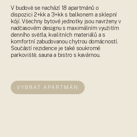
V budově se nachází 18 apartmánů o
dispozici 2+kk a 3+kk s balkonem a sklepní
kójí. Všechny bytové jednotky jsou navrženy v
nadčasovém designu s maximálním využitím
denního světla, kvalitních materiálů a s
komfortní zabudovanou chytrou domácností.
Součástí rezidence je také soukromé
parkoviště, sauna a bistro s kavárnou.
VYBRAT APARTMÁN