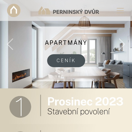
APARTMÁNY
Previous
Nex
CENÍK