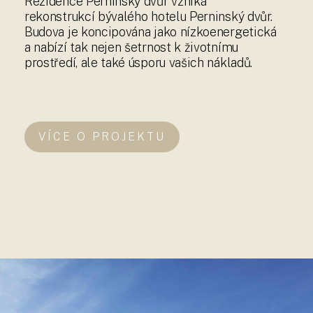
Rezidence Perninský dvůr vzniká
rekonstrukcí bývalého hotelu Perninský dvůr.
Budova je koncipována jako nízkoenergetická
a nabízí tak nejen šetrnost k životnímu
prostředí, ale také úsporu vašich nákladů.
VÍCE O PROJEKTU