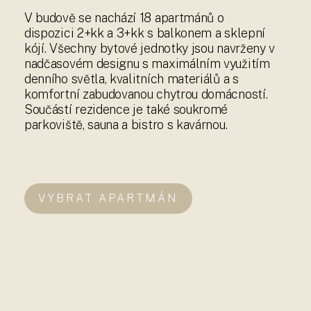
V budově se nachází 18 apartmánů o
dispozici 2+kk a 3+kk s balkonem a sklepní
kójí. Všechny bytové jednotky jsou navrženy v
nadčasovém designu s maximálním využitím
denního světla, kvalitních materiálů a s
komfortní zabudovanou chytrou domácností.
Součástí rezidence je také soukromé
parkoviště, sauna a bistro s kavárnou.
VYBRAT APARTMÁN