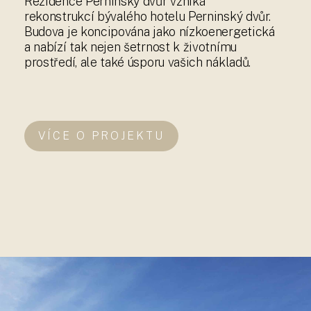
Rezidence Perninský dvůr vzniká
rekonstrukcí bývalého hotelu Perninský dvůr.
Budova je koncipována jako nízkoenergetická
a nabízí tak nejen šetrnost k životnímu
prostředí, ale také úsporu vašich nákladů.
VÍCE O PROJEKTU