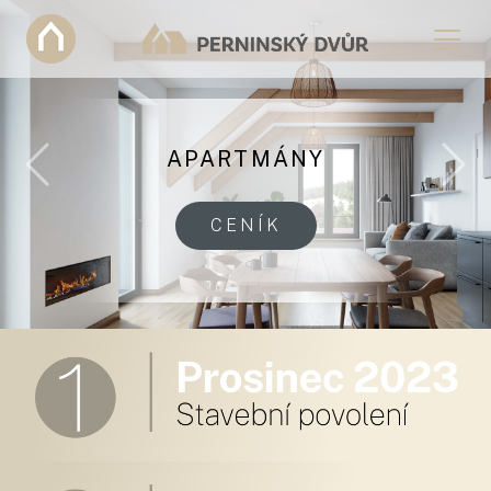
APARTMÁNY
Previous
Nex
CENÍK